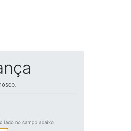
ança
nosco.
ao lado no campo abaixo