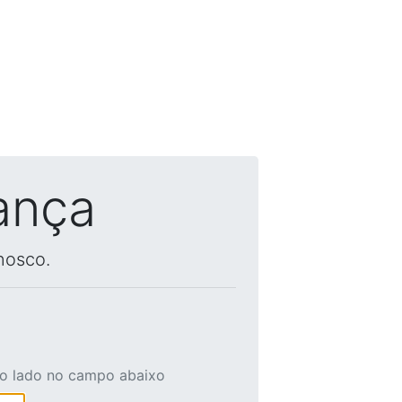
ança
nosco.
ao lado no campo abaixo