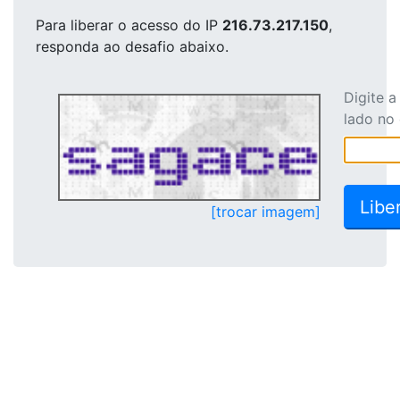
Para liberar o acesso
do IP
216.73.217.150
,
responda ao desafio abaixo.
Digite 
lado no
[trocar imagem]